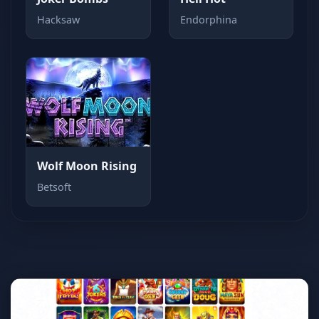
Hacksaw
Endorphina
Wolf Moon Rising
Betsoft