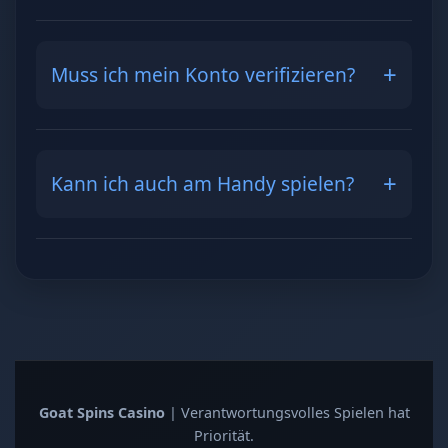
Auszahlungen werden in der Regel innerhalb
von 24 Stunden bearbeitet. Die endgültige
Gutschrift auf Ihrem Konto hängt von Ihrer
Muss ich mein Konto verifizieren?
Zahlungsmethode ab. E-Wallets sind oft am
schnellsten.
Ja, für die erste Auszahlung ist eine
Verifizierung erforderlich. Einfach einen
Ausweis per Upload senden – der Prozess ist
Kann ich auch am Handy spielen?
schnell und dient Ihrer Sicherheit.
Absolut! Die Webseite ist vollständig für
Mobilgeräte optimiert. Einfach den Browser
öffnen, einloggen und spielen. Es ist keine
separate App-Installation nötig.
Goat Spins Casino
| Verantwortungsvolles Spielen hat
Priorität.