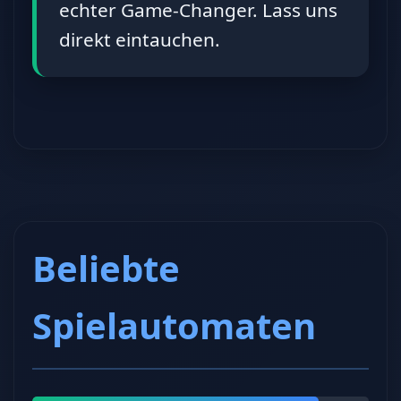
echter Game-Changer. Lass uns
direkt eintauchen.
Beliebte
Spielautomaten